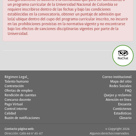
un programa curricular de la Universidad Nacional de Colombia se
requiere inscribirse dentro de las fechas y bajo las condiciones
establecidas en la convocatoria, obtener un puntaje de admisión que
lo(a) ubique dentro del cupo del programa curricular inscrito, no incurrir
en las prohibiciones previstas en la normativa vigente y no encontrarse
bajo los efectos de sanciones disciplinarias vigentes por parte de la
Universidad.
Régimen Legal_
Correo institucional
Talento humano
Mapa del sitio
Contratación
Redes Sociales
Ofertas de empleo
FAQ
Rendición de cuentas
Quejas y reclamos
Concurso docente
Atención en línea
Pago Virtual
Encuesta
Control interno
Contáctenos
Calidad
Estadísticas
Buzón de notificaciones
Glosario
Contacto página web:
© Copyright 2026
Dirección: Calle 44 nº 45-67
Algunos derechos reservados.