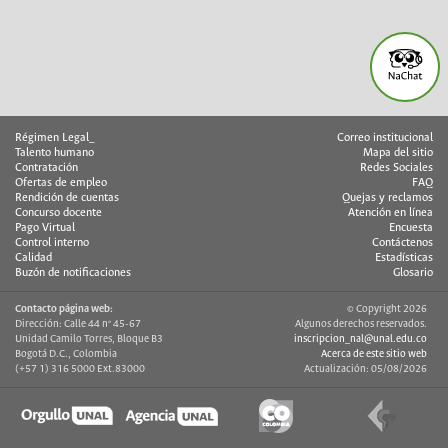
Régimen Legal_
Correo institucional
Talento humano
Mapa del sitio
Contratación
Redes Sociales
Ofertas de empleo
FAQ
Rendición de cuentas
Quejas y reclamos
Concurso docente
Atención en línea
Pago Virtual
Encuesta
Control interno
Contáctenos
Calidad
Estadísticas
Buzón de notificaciones
Glosario
Contacto página web:
© Copyright 2026
Dirección: Calle 44 nº 45-67
Algunos derechos reservados.
Unidad Camilo Torres, Bloque B3
inscripcion_nal@unal.edu.co
Bogotá D.C., Colombia
Acerca de este sitio web
(+57 1) 316 5000 Ext.83000
Actualización: 05/08/2026