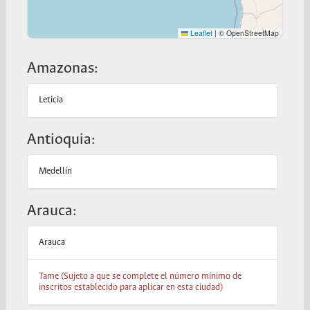
São Paulo
Leaflet
|
© OpenStreetMap
Consulado General de Colombia en Honduras
Tegucigalpa
Amazonas:
Consulado General de Colombia en Washington
Leticia
Washington
Antioquia:
Medellín
Arauca:
Arauca
Tame (Sujeto a que se complete el número mínimo de
inscritos establecido para aplicar en esta ciudad)