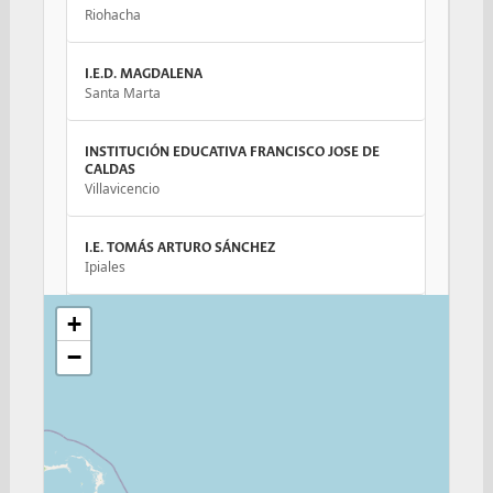
Riohacha
I.E.D. MAGDALENA
Santa Marta
INSTITUCIÓN EDUCATIVA FRANCISCO JOSE DE
CALDAS
Villavicencio
I.E. TOMÁS ARTURO SÁNCHEZ
Ipiales
+
I.E.M. CIUDAD DE PASTO
Pasto
−
INSTITUCIÓN EDUCATIVA RICAURTE
Ricaurte
I.E. MISIONAL SANTA TERESITA