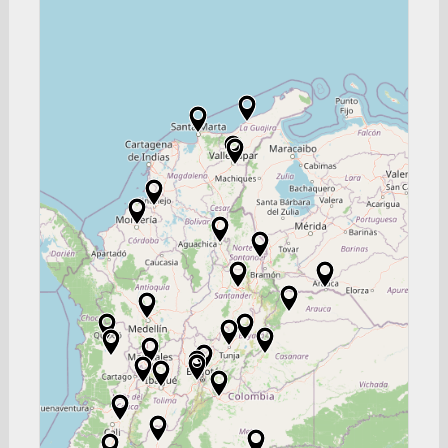
I.E. NUESTRA SEÑORA DEL PILAR
Bucaramanga
INSTITUCIÓ EDUCATIVA ANTONIO LENIS
Sincelejo
COLEGIO CHAMPAGNAT DE IBAGUÉ
Ibagué
SEDE UN PALMIRA
Palmira
Consulado General de Colombia en Barcelona
Barcelona
Consulado General de Colombia en Alemania
Berlín