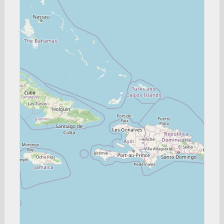
Tumaco
COLEGIO COOPERATIVO SAN JOSÉ DE PERALTA
Cúcuta
INSTITUCIÓN EDUCATIVA SANTA MARIA GORETTI
Mocoa
I.E. CIUDAD DE ASÍS
Puerto Asís
ESCUELA NORMAL SUPERIOR DEL PUTUMAYO
Sibundoy
ESCUELA NORMAL SUPERIOR DEL QUINDÍO
Armenia
SEDE UNAL CARIBE
San Andrés