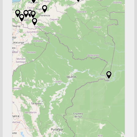
Consulado General de Colombia en Buenos Aires
Buenos Aires
Consulado General de Colombia en Mexico
Ciudad de México
Consulado General de Colombia en Turquía
Estambul
Consulado General de Colombia en Guayaquil
Guayaquil
Consulado General de Colombia en Bolivia
La Paz
Consulado General de Colombia en Las Palmas de
Gran Canaria
Las Palmas de Gran Canaria