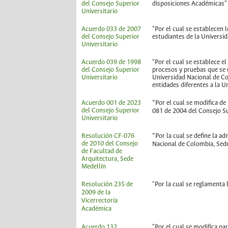
del Consejo Superior
disposiciones Académicas"
Universitario
Acuerdo 033 de 2007
"Por el cual se establecen 
del Consejo Superior
estudiantes de la Universi
Universitario
Acuerdo 039 de 1998
"Por el cual se establece e
del Consejo Superior
procesos y pruebas que se u
Universitario
Universidad Nacional de Co
entidades diferentes a la 
Acuerdo 001 de 2023
“Por el cual se modifica de 
del Consejo Superior
081 de 2004 del Consejo Su
Universitario
Resolución CF-076
“Por la cual se define la a
de 2010 del Consejo
Nacional de Colombia, Sed
de Facultad de
Arquitectura, Sede
Medellín
Resolución 235 de
"Por la cual se reglamenta
2009 de la
Vicerrectoría
Académica
Acuerdo 132
"Por el cual se modifica pa