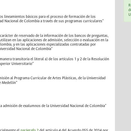
R
d
U
los lineamientos básicos para el proceso de formación de los
dad Nacional de Colombia a través de sus programas curriculares"
l carácter de reservado de la información de los bancos de preguntas,
tilizan en las aplicaciones de admisión, selección o evaluación en la
lombia, y en las aplicaciones especializadas contratadas por
Universidad Nacional de Colombia"
manera transitoria el literal a) de los artículos 1 y 2 de la Resolución
perior Universitario”
dmisión al Programa Curricular de Artes Plásticas, de la Universidad
e Medellín”
 la admisión de exalumnos de la Universidad Nacional de Colombia"
rcialmente el
parágrafo 2
del artículo 4 del Acuerdo 055 de 2014 por