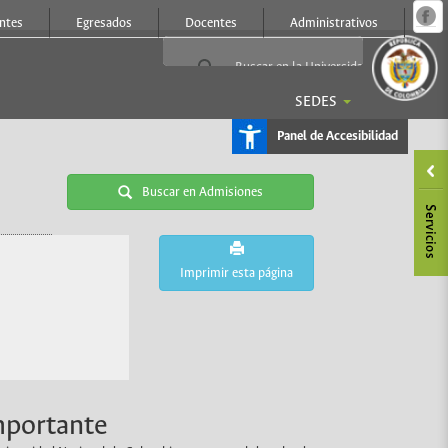
Ir
ntes
Egresados
Docentes
Administrativos
a
c
d
l
p
SEDES
Panel de Accesibilidad
Buscar en Admisiones
Imprimir esta página
mportante