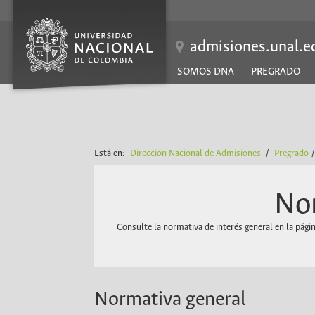
ES
admisiones.unal.e
SOMOS DNA
PREGRADO
Está en:
Dirección Nacional de Admisiones
/
Pregrado
Nor
Consulte la normativa de interés general en la pág
Normativa general