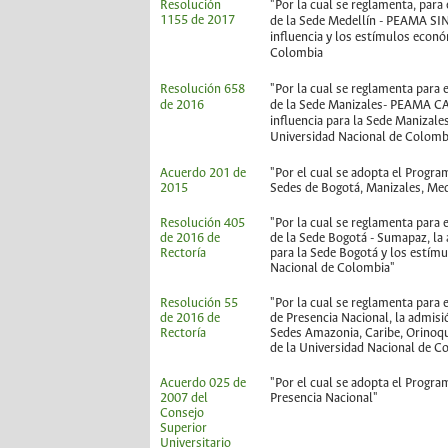
Resolución
"Por la cual se reglamenta, par
1155 de 2017
de la Sede Medellín - PEAMA SINI
influencia y los estímulos econ
Colombia
Resolución 658
"Por la cual se reglamenta para
de 2016
de la Sede Manizales- PEAMA CALD
influencia para la Sede Manizal
Universidad Nacional de Colomb
Acuerdo 201 de
"Por el cual se adopta el Progr
2015
Sedes de Bogotá, Manizales, Med
Resolución 405
"Por la cual se reglamenta para
de 2016 de
de la Sede Bogotá - Sumapaz, la a
Rectoría
para la Sede Bogotá y los estím
Nacional de Colombia"
Resolución 55
"Por la cual se reglamenta para
de 2016 de
de Presencia Nacional, la admisió
Rectoría
Sedes Amazonia, Caribe, Orinoq
de la Universidad Nacional de C
Acuerdo 025 de
"Por el cual se adopta el Progr
2007 del
Presencia Nacional"
Consejo
Superior
Universitario