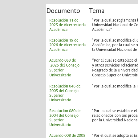
Documento
Tema
Resolución 11 de
"Por la cual se reglamenta 
2025 de Vicerrectoría
Universidad Nacional de Co
Académica
Académica”
Resolución 19 de
"Por la cual se modifica el 
2026 de Vicerrectoría
Académica, por la cual se 
Académica
la Universidad Nacional d
Acuerdo 053 de
“Por el cual se establece e
2025 del Consejo
y otros servicios relacion
Superior
Posgrado de la Universida
Universitario
Consejo Superior Universit
Resolución 046 de
"Por la cual se modifica la
2005 del Consejo
Superior
Universitario
Resolución 080 de
"Por la cual se establece el
2004 del Consejo
relacionados con los proce
Superior
por la Universidad Naciona
Universitario
Acuerdo 008 de 2008
"Por el cual se adopta el E