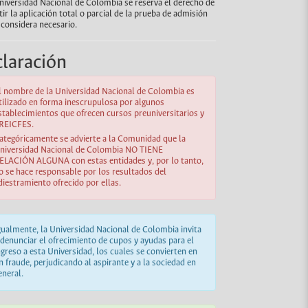
niversidad Nacional de Colombia se reserva el derecho de
tir la aplicación total o parcial de la prueba de admisión
o considera necesario.
laración
l nombre de la Universidad Nacional de Colombia es
tilizado en forma inescrupulosa por algunos
stablecimientos que ofrecen cursos preuniversitarios y
REICFES.
ategóricamente se advierte a la Comunidad que la
niversidad Nacional de Colombia NO TIENE
ELACIÓN ALGUNA con estas entidades y, por lo tanto,
o se hace responsable por los resultados del
diestramiento ofrecido por ellas.
gualmente, la Universidad Nacional de Colombia invita
 denunciar el ofrecimiento de cupos y ayudas para el
ngreso a esta Universidad, los cuales se convierten en
n fraude, perjudicando al aspirante y a la sociedad en
eneral.