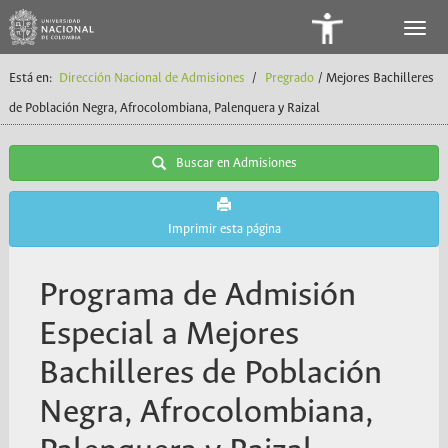
Panel
de
Está en:
Dirección Nacional de Admisiones
/
Pregrado
/ Mejores Bachilleres
Accesibilidad
de Población Negra, Afrocolombiana, Palenquera y Raizal
Buscar en Admisiones
Imprimir esta página
Programa de Admisión
Especial a Mejores
Bachilleres de Población
Negra, Afrocolombiana,