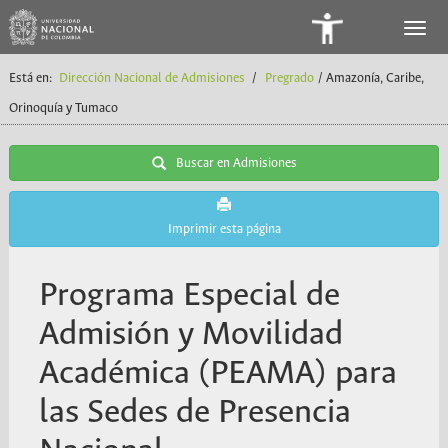
Panel
de
Está en:
Dirección Nacional de Admisiones
/
Pregrado
/ Amazonía, Caribe,
Accesibilidad
Orinoquía y Tumaco
Buscar en Admisiones
Imprimir esta página
Programa Especial de
Admisión y Movilidad
Académica (PEAMA) para
las Sedes de Presencia