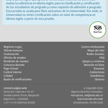
evalúa la suficiencia en idioma inglés para la clasificación y certificación
de los estudiantes de pregrado y como requisito de admisión a posgrado.
Esta prueba es usada para fines exclusivos de la Universidad. Por ende, la
Universidad no emite certificación sobre un nivel de competencia en
idioma inglés a partir de esta prueba.
Régimen Legal_
Correo institucional
Talento humano
Mapa del sitio
Contratación
Redes Sociales
Ofertas de empleo
FAQ
Rendición de cuentas
Quejas y reclamos
Concurso docente
Atención en línea
Pago Virtual
Encuesta
Control interno
Contáctenos
Calidad
Estadísticas
Buzón de notificaciones
Glosario
Contacto página web:
© Copyright 2026
Dirección: Calle 44 nº 45-67
Algunos derechos reservados.
Unidad Camilo Torres, Bloque B3
inscripcion_nal@unal.edu.co
Bogotá D.C., Colombia
Acerca de este sitio web
(+57 1) 316 5000 Ext.83000
Actualización: 05/08/2026