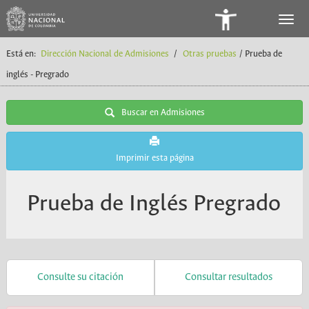
Panel
de
Está en:
Dirección Nacional de Admisiones
/
Otras pruebas
/ Prueba de
Accesibilidad
inglés - Pregrado
Buscar en Admisiones
Imprimir esta página
Prueba de Inglés Pregrado
Consulte su citación
Consultar resultados