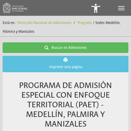
Panel
de
Está en:
Dirección Nacional de Admisiones
/
Pregrado
/ Sedes Medellín,
Accesibilidad
Palmira y Manizales
Buscar en Admisiones
Imprimir esta página
PROGRAMA DE ADMISIÓN
ESPECIAL CON ENFOQUE
TERRITORIAL (PAET) -
MEDELLÍN, PALMIRA Y
MANIZALES