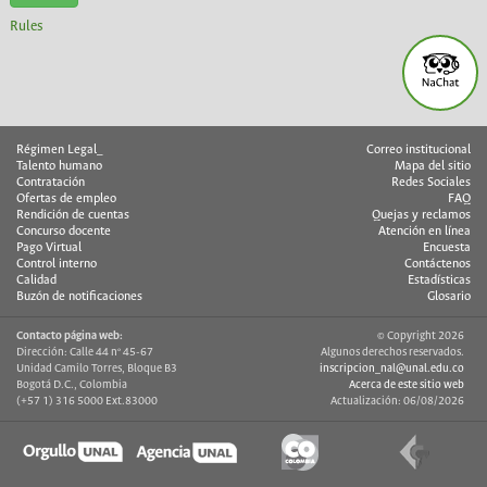
Rules
Régimen Legal_
Correo institucional
Talento humano
Mapa del sitio
Contratación
Redes Sociales
Ofertas de empleo
FAQ
Rendición de cuentas
Quejas y reclamos
Concurso docente
Atención en línea
Pago Virtual
Encuesta
Control interno
Contáctenos
Calidad
Estadísticas
Buzón de notificaciones
Glosario
Contacto página web:
© Copyright 2026
Dirección: Calle 44 nº 45-67
Algunos derechos reservados.
Unidad Camilo Torres, Bloque B3
inscripcion_nal@unal.edu.co
Bogotá D.C., Colombia
Acerca de este sitio web
(+57 1) 316 5000 Ext.83000
Actualización: 06/08/2026